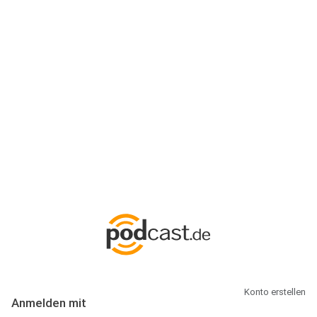
Anmeldung
Hallo Podcast-Hörer! Melde dich hier an. Dich erwarten 1 Million
abonnierbare Podcasts und alles, was Du rund um Podcasting
wissen musst.
Konto erstellen
Anmelden mit