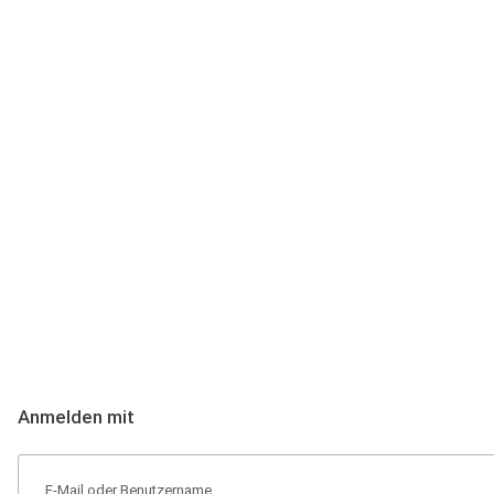
Anmeldung
Hallo Podcast-Hörer! Melde dich hier an. Dich erwarten 1 Million 
Anmelden mit