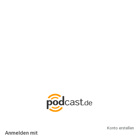
Anmeldung
Hallo Podcast-Hörer! Melde dich hier an. Dich erwarten 1 Million
abonnierbare Podcasts und alles, was Du rund um Podcasting
wissen musst.
Konto erstellen
Anmelden mit