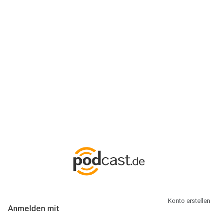
Anmeldung
Hallo Podcast-Hörer! Melde dich hier an. Dich erwarten 1 Million
abonnierbare Podcasts und alles, was Du rund um Podcasting
wissen musst.
Konto erstellen
Anmelden mit