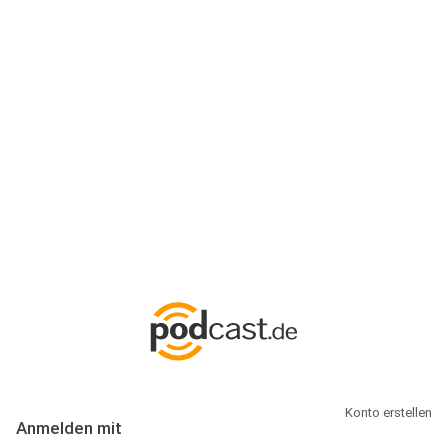
Anmeldung
Hallo Podcast-Hörer! Melde dich hier an. Dich erwarten 1 Million
abonnierbare Podcasts und alles, was Du rund um Podcasting
wissen musst.
Konto erstellen
Anmelden mit