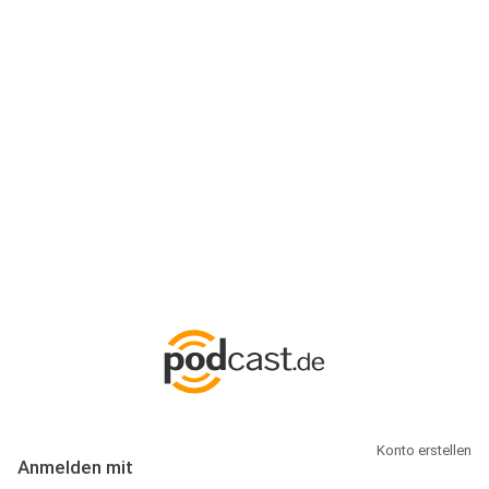
Anmeldung
Hallo Podcast-Hörer! Melde dich hier an. Dich erwarten 1 Million
abonnierbare Podcasts und alles, was Du rund um Podcasting
wissen musst.
Konto erstellen
Anmelden mit