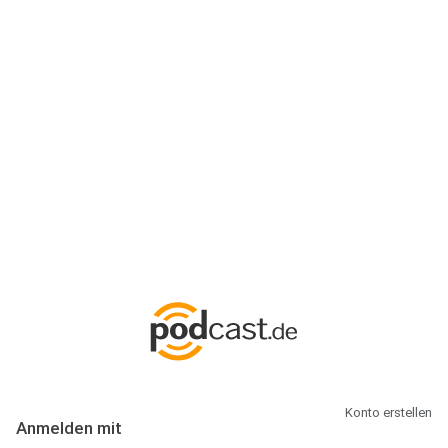
Anmeldung
Hallo Podcast-Hörer! Melde dich hier an. Dich erwarten 1 Million
abonnierbare Podcasts und alles, was Du rund um Podcasting
wissen musst.
Konto erstellen
Anmelden mit