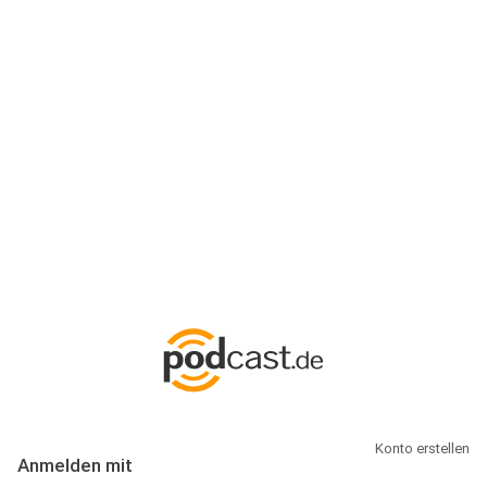
Anmeldung
Hallo Podcast-Hörer! Melde dich hier an. Dich erwarten 1 Million
abonnierbare Podcasts und alles, was Du rund um Podcasting
wissen musst.
Konto erstellen
Anmelden mit