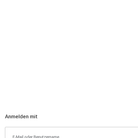
Anmeldung
Hallo Podcast-Hörer! Melde dich hier an. Dich erwarten 1 Million 
Anmelden mit