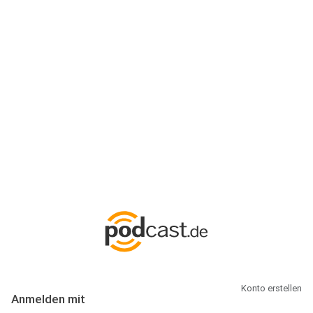
Anmeldung
Hallo Podcast-Hörer! Melde dich hier an. Dich erwarten 1 Million
abonnierbare Podcasts und alles, was Du rund um Podcasting
wissen musst.
Konto erstellen
Anmelden mit