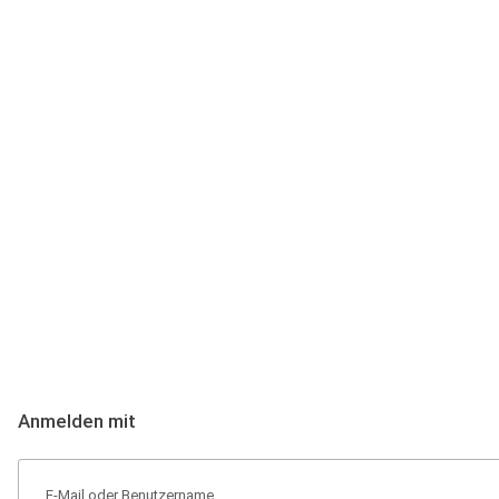
Anmeldung
Hallo Podcast-Hörer! Melde dich hier an. Dich erwarten 1 Million 
Anmelden mit