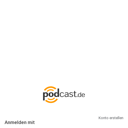
Anmeldung
Hallo Podcast-Hörer! Melde dich hier an. Dich erwarten 1 Million
abonnierbare Podcasts und alles, was Du rund um Podcasting
wissen musst.
Konto erstellen
Anmelden mit