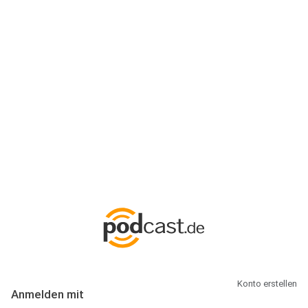
Anmeldung
Hallo Podcast-Hörer! Melde dich hier an. Dich erwarten 1 Million
abonnierbare Podcasts und alles, was Du rund um Podcasting
wissen musst.
Konto erstellen
Anmelden mit