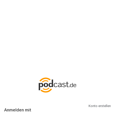
Anmeldung
Hallo Podcast-Hörer! Melde dich hier an. Dich erwarten 1 Million
abonnierbare Podcasts und alles, was Du rund um Podcasting
wissen musst.
Konto erstellen
Anmelden mit