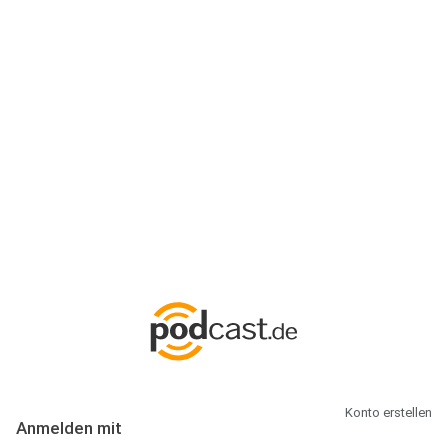
Anmeldung
Hallo Podcast-Hörer! Melde dich hier an. Dich erwarten 1 Million
abonnierbare Podcasts und alles, was Du rund um Podcasting
wissen musst.
Konto erstellen
Anmelden mit