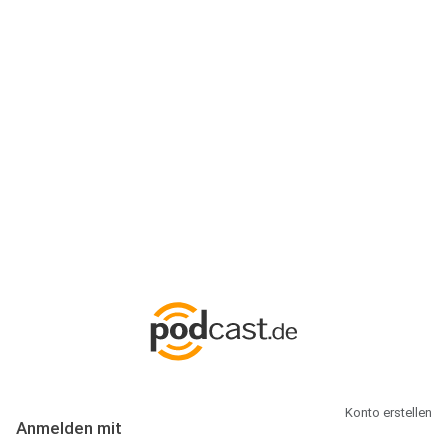
Anmeldung
Hallo Podcast-Hörer! Melde dich hier an. Dich erwarten 1 Million
abonnierbare Podcasts und alles, was Du rund um Podcasting
wissen musst.
Konto erstellen
Anmelden mit