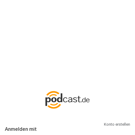
Anmeldung
Hallo Podcast-Hörer! Melde dich hier an. Dich erwarten 1 Million
abonnierbare Podcasts und alles, was Du rund um Podcasting
wissen musst.
Konto erstellen
Anmelden mit