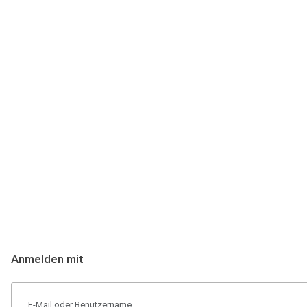
Anmeldung
Hallo Podcast-Hörer! Melde dich hier an. Dich erwarten 1 Million 
Anmelden mit