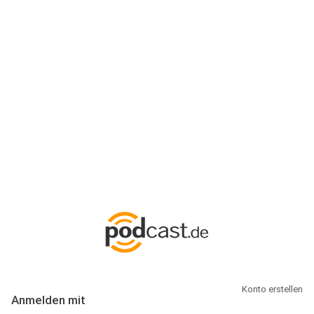
Anmeldung
Hallo Podcast-Hörer! Melde dich hier an. Dich erwarten 1 Million
abonnierbare Podcasts und alles, was Du rund um Podcasting
wissen musst.
Konto erstellen
Anmelden mit