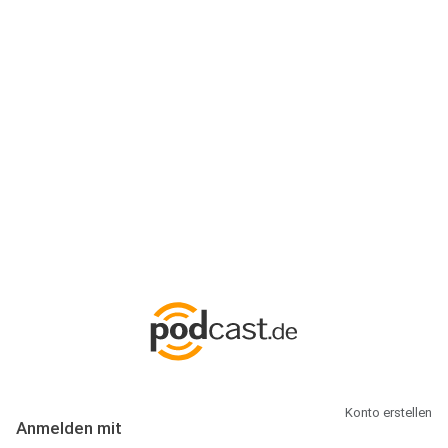
Anmeldung
Hallo Podcast-Hörer! Melde dich hier an. Dich erwarten 1 Million
abonnierbare Podcasts und alles, was Du rund um Podcasting
wissen musst.
Konto erstellen
Anmelden mit