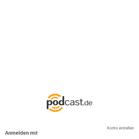
Anmeldung
Hallo Podcast-Hörer! Melde dich hier an. Dich erwarten 1 Million
abonnierbare Podcasts und alles, was Du rund um Podcasting
wissen musst.
Konto erstellen
Anmelden mit