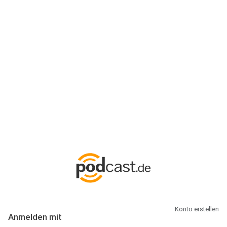
Anmeldung
Hallo Podcast-Hörer! Melde dich hier an. Dich erwarten 1 Million
abonnierbare Podcasts und alles, was Du rund um Podcasting
wissen musst.
Konto erstellen
Anmelden mit