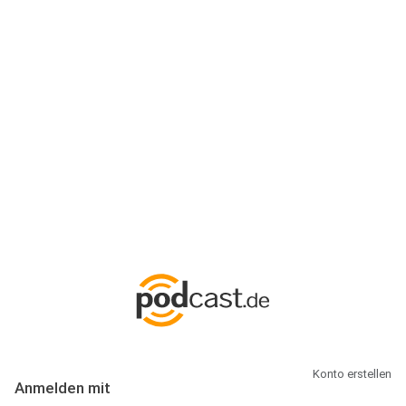
Anmeldung
Hallo Podcast-Hörer! Melde dich hier an. Dich erwarten 1 Million
abonnierbare Podcasts und alles, was Du rund um Podcasting
wissen musst.
Konto erstellen
Anmelden mit