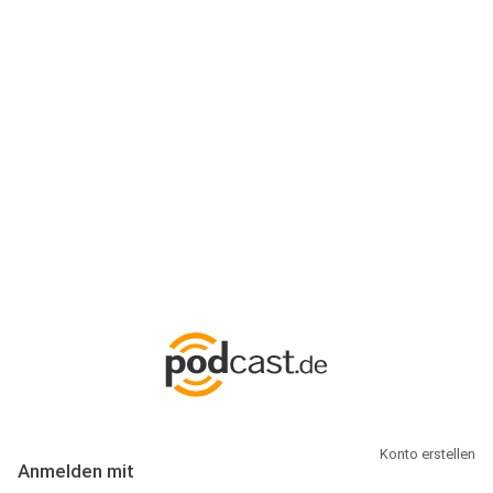
Anmeldung
Hallo Podcast-Hörer! Melde dich hier an. Dich erwarten 1 Million
abonnierbare Podcasts und alles, was Du rund um Podcasting
wissen musst.
Konto erstellen
Anmelden mit