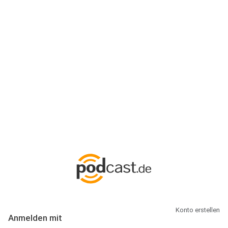
Anmeldung
Hallo Podcast-Hörer! Melde dich hier an. Dich erwarten 1 Million
abonnierbare Podcasts und alles, was Du rund um Podcasting
wissen musst.
Konto erstellen
Anmelden mit