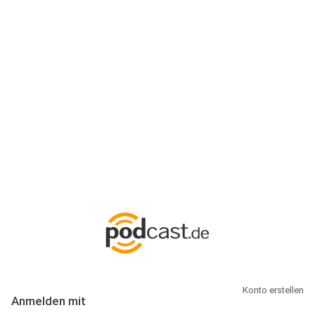
Anmeldung
Hallo Podcast-Hörer! Melde dich hier an. Dich erwarten 1 Million
abonnierbare Podcasts und alles, was Du rund um Podcasting
wissen musst.
Konto erstellen
Anmelden mit