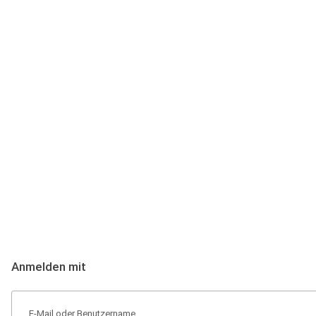
Anmeldung
Hallo Podcast-Hörer! Melde dich hier an. Dich erwarten 1 Million 
Anmelden mit