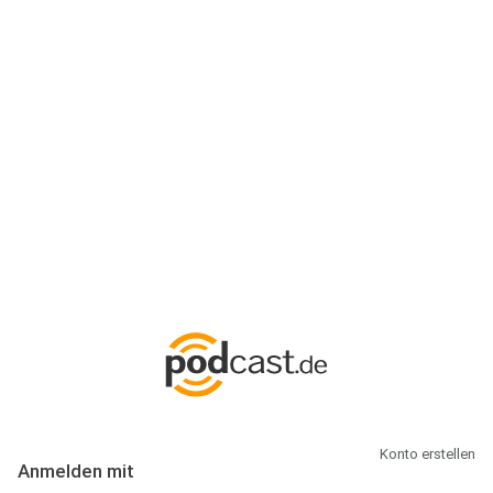
Anmeldung
Hallo Podcast-Hörer! Melde dich hier an. Dich erwarten 1 Million
abonnierbare Podcasts und alles, was Du rund um Podcasting
wissen musst.
Konto erstellen
Anmelden mit