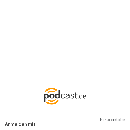
Anmeldung
Hallo Podcast-Hörer! Melde dich hier an. Dich erwarten 1 Million
abonnierbare Podcasts und alles, was Du rund um Podcasting
wissen musst.
Konto erstellen
Anmelden mit