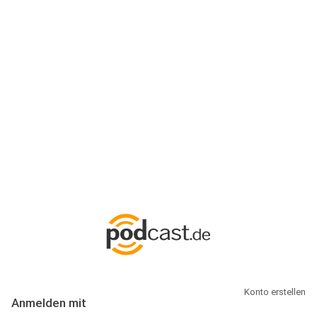
Anmeldung
Hallo Podcast-Hörer! Melde dich hier an. Dich erwarten 1 Million
abonnierbare Podcasts und alles, was Du rund um Podcasting
wissen musst.
Konto erstellen
Anmelden mit