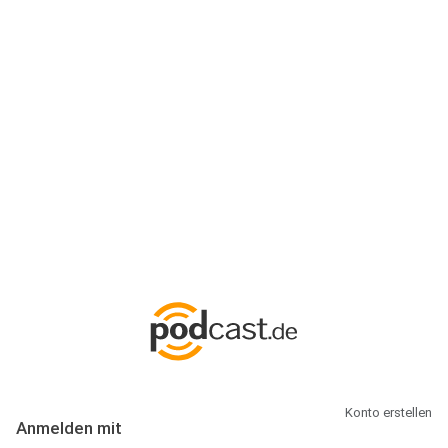
Anmeldung
Hallo Podcast-Hörer! Melde dich hier an. Dich erwarten 1 Million
abonnierbare Podcasts und alles, was Du rund um Podcasting
wissen musst.
Konto erstellen
Anmelden mit