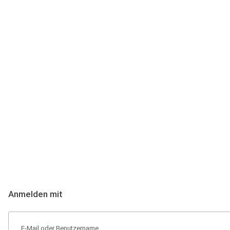
Anmeldung
Hallo Podcast-Hörer! Melde dich hier an. Dich erwarten 1 Million 
Anmelden mit