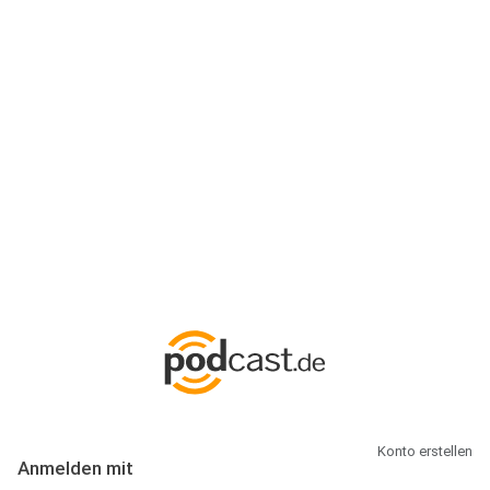
Anmeldung
Hallo Podcast-Hörer! Melde dich hier an. Dich erwarten 1 Million
abonnierbare Podcasts und alles, was Du rund um Podcasting
wissen musst.
Konto erstellen
Anmelden mit