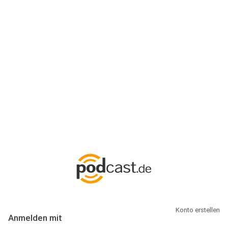
Anmeldung
Hallo Podcast-Hörer! Melde dich hier an. Dich erwarten 1 Million
abonnierbare Podcasts und alles, was Du rund um Podcasting
wissen musst.
Konto erstellen
Anmelden mit