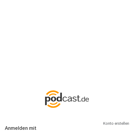
Anmeldung
Hallo Podcast-Hörer! Melde dich hier an. Dich erwarten 1 Million
abonnierbare Podcasts und alles, was Du rund um Podcasting
wissen musst.
Konto erstellen
Anmelden mit