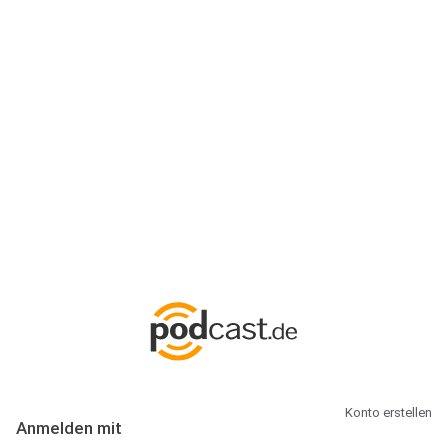
Anmeldung
Hallo Podcast-Hörer! Melde dich hier an. Dich erwarten 1 Million
abonnierbare Podcasts und alles, was Du rund um Podcasting
wissen musst.
Konto erstellen
Anmelden mit