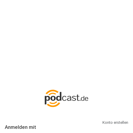
Anmeldung
Hallo Podcast-Hörer! Melde dich hier an. Dich erwarten 1 Million
abonnierbare Podcasts und alles, was Du rund um Podcasting
wissen musst.
Konto erstellen
Anmelden mit