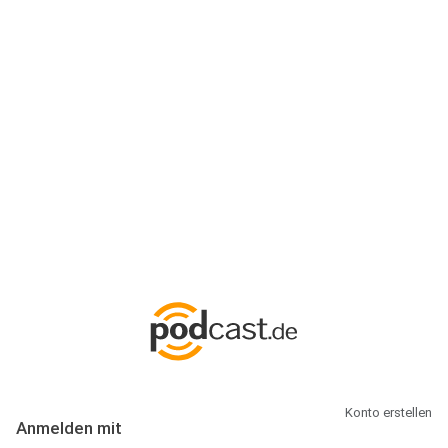
Anmeldung
Hallo Podcast-Hörer! Melde dich hier an. Dich erwarten 1 Million
abonnierbare Podcasts und alles, was Du rund um Podcasting
wissen musst.
Konto erstellen
Anmelden mit