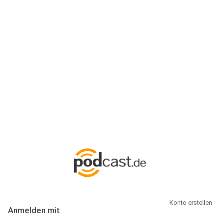
Anmeldung
Hallo Podcast-Hörer! Melde dich hier an. Dich erwarten 1 Million
abonnierbare Podcasts und alles, was Du rund um Podcasting
wissen musst.
Konto erstellen
Anmelden mit