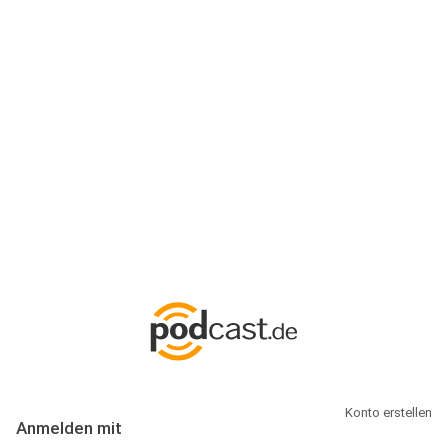
Anmeldung
Hallo Podcast-Hörer! Melde dich hier an. Dich erwarten 1 Million
abonnierbare Podcasts und alles, was Du rund um Podcasting
wissen musst.
Konto erstellen
Anmelden mit