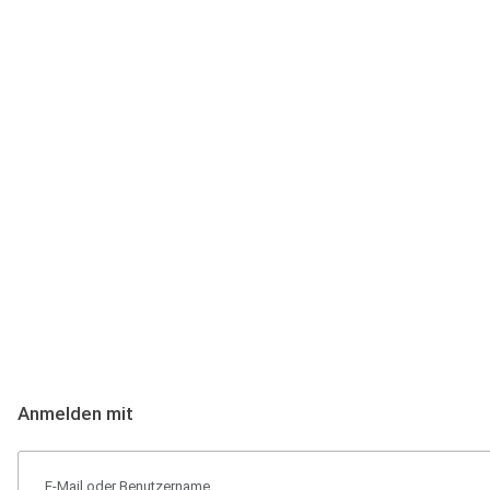
Anmeldung
Hallo Podcast-Hörer! Melde dich hier an. Dich erwarten 1 Million 
Anmelden mit