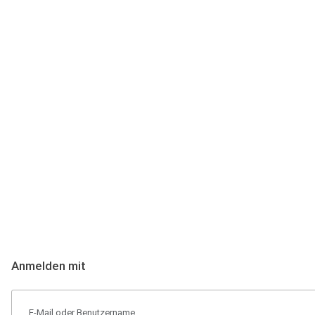
Anmeldung
Hallo Podcast-Hörer! Melde dich hier an. Dich erwarten 1 Million 
Anmelden mit