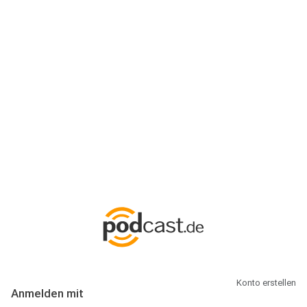
Anmeldung
Hallo Podcast-Hörer! Melde dich hier an. Dich erwarten 1 Million
abonnierbare Podcasts und alles, was Du rund um Podcasting
wissen musst.
Konto erstellen
Anmelden mit