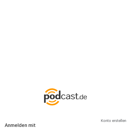
Anmeldung
Hallo Podcast-Hörer! Melde dich hier an. Dich erwarten 1 Million
abonnierbare Podcasts und alles, was Du rund um Podcasting
wissen musst.
Konto erstellen
Anmelden mit