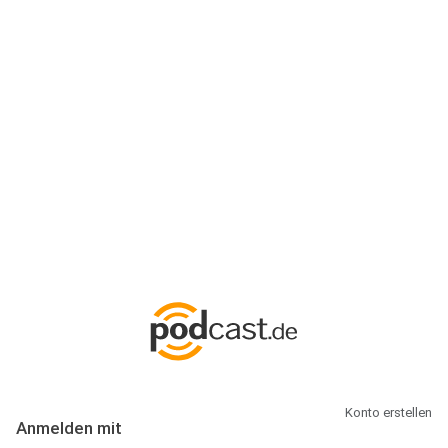
Anmeldung
Hallo Podcast-Hörer! Melde dich hier an. Dich erwarten 1 Million
abonnierbare Podcasts und alles, was Du rund um Podcasting
wissen musst.
Konto erstellen
Anmelden mit