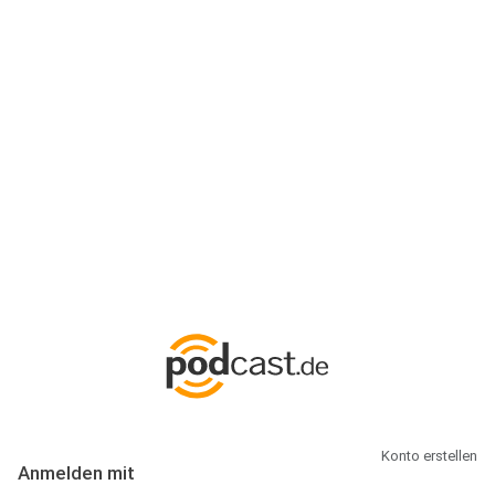
Anmeldung
Hallo Podcast-Hörer! Melde dich hier an. Dich erwarten 1 Million
abonnierbare Podcasts und alles, was Du rund um Podcasting
wissen musst.
Konto erstellen
Anmelden mit