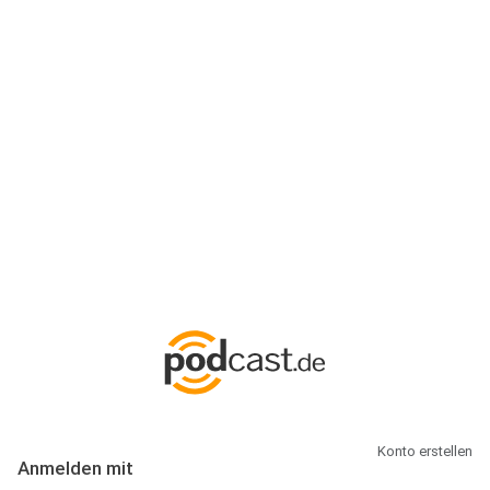
Anmeldung
Hallo Podcast-Hörer! Melde dich hier an. Dich erwarten 1 Million
abonnierbare Podcasts und alles, was Du rund um Podcasting
wissen musst.
Konto erstellen
Anmelden mit