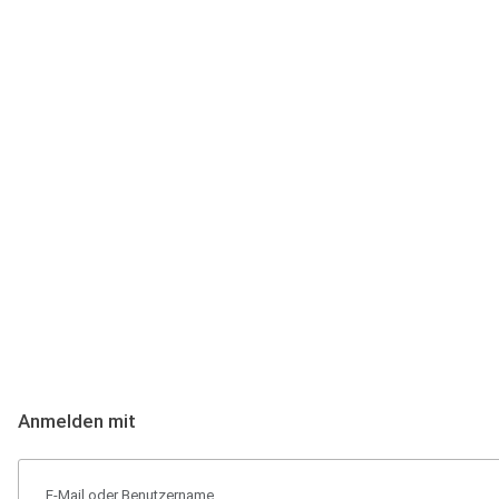
Anmeldung
Hallo Podcast-Hörer! Melde dich hier an. Dich erwarten 1 Million 
Anmelden mit