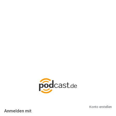
Anmeldung
Hallo Podcast-Hörer! Melde dich hier an. Dich erwarten 1 Million
abonnierbare Podcasts und alles, was Du rund um Podcasting
wissen musst.
Konto erstellen
Anmelden mit