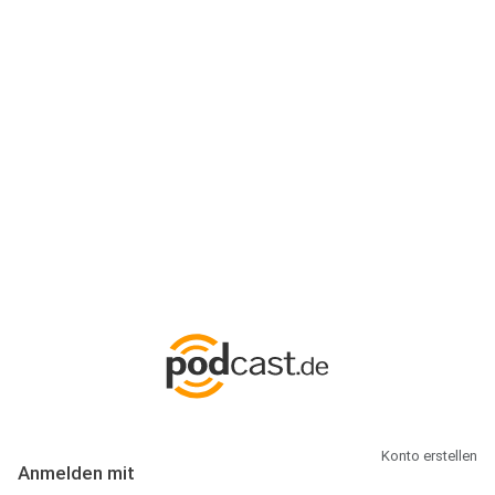
Anmeldung
Hallo Podcast-Hörer! Melde dich hier an. Dich erwarten 1 Million
abonnierbare Podcasts und alles, was Du rund um Podcasting
wissen musst.
Konto erstellen
Anmelden mit